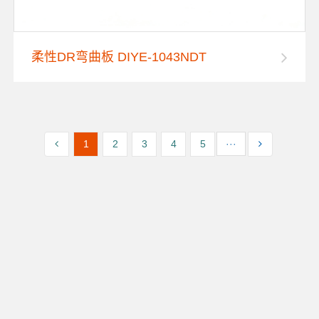
柔性DR弯曲板 DIYE-1043NDT
1
2
3
4
5
···