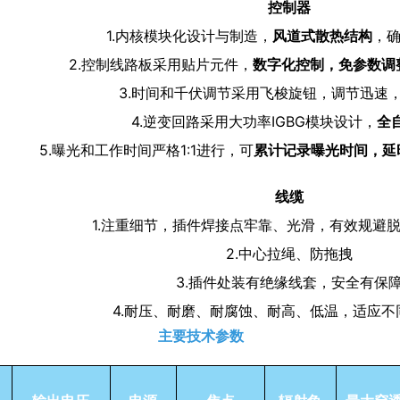
控制器
1.内核模块化设计与制造，
风道式散热结构
，
2.控制线路板采用贴片元件，
数字化控制，免参数调
3.时间和千伏调节采用飞梭旋钮，调节迅速
4.逆变回路采用大功率IGBG模块设计，
全
5.曝光和工作时间严格1:1进行，可
累计记录曝光时间，延
线缆
1.注重细节，插件焊接点牢靠、光滑，有效规避
2.中心拉绳、防拖拽
3.插件处装有绝缘线套，安全有保
4.耐压
、耐磨、耐腐蚀、
耐高、低温，适应不
主要技术参数