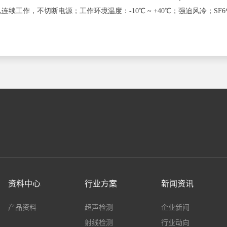
续工作，不切断电源；工作环境温度：-10℃ ~ +40℃；强迫风冷；SF6气体绝缘
资料中心
行业方案
新闻资讯
产品资料
超声检测
企业新闻
射线检测
行业动向