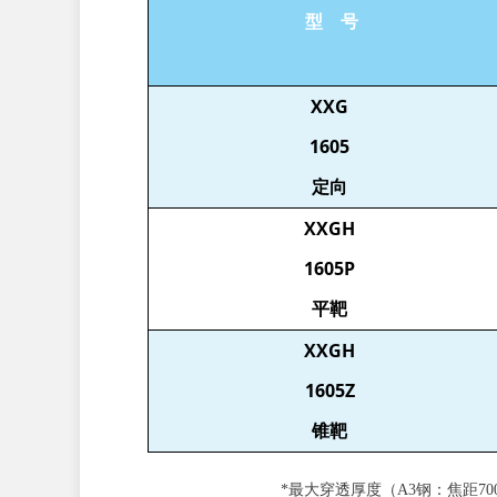
型 号
XXG
1605
定向
XXGH
1605P
平靶
XXGH
1605Z
锥靶
*最大穿透厚度（A3钢：焦距700