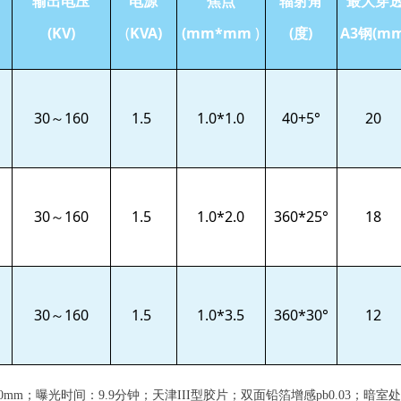
输出电压
电源
焦点
辐射角
最大穿
(KV)
(
KVA)
(mm*mm
)
(度)
A3钢(mm
30～160
1.5
1.0*1.0
40+5°
20
30～160
1.5
1.0*2.0
360*25°
18
30～160
1.5
1.0*3.5
360*30°
12
mm；曝光时间：9.9分钟；天津III型胶片；双面铅箔增感pb0.03；暗室处