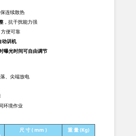
确保连续散热
整
，抗干扰能力强
，方便可靠
自动训机
时曝光时间可自由调节
脱落、尖端放电
障
同环境作业
尺
寸
(
mm
)
重
量
(Kg)